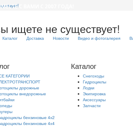
ществует!
ВМЕСТЕ С ВАМИ С 2007 ГОДА!
вы ищете не существует!
Каталог
Доставка
Новости
Видео и фотогалерея
В
лог
Каталог
СЕ КАТЕГОРИИ
Снегоходы
ЛЕКТРОТРАНСПОРТ
Гидроциклы
отоциклы дорожные
Лодки
отоциклы внедорожные
Экипировка
итбайки
Аксессуары
опеды
Запчасти
кутеры
вадроциклы бензиновые 4х2
вадроциклы бензиновые 4х4