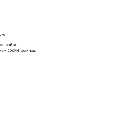
ске
го сайта.
ием cookie файлов.