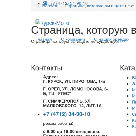
+7 (4712) 34-90-10
Новости
Страница, которую вы ищете не су
Страница, которую 
Главная
О компании
О наших брендах
Страница, которую вы ищете не существует!
Контакты
Ката
Адрес:
В
Г. КУРСК, УЛ. ПИРОГОВА, 1-Б
Э
Г. ОРЕЛ, УЛ. ЛОМОНОСОВА, 6-
М
Б, ТЦ "УТЕС"
М
Г. СИМФЕРОПОЛЬ, УЛ.
П
МАЯКОВСКОГО, 14, ЛИТ.1А
М
+7 (4712) 34-90-10
С
К
режим работы:
К
c 9:00 до 18:00 ежедневно.
Если не успеваете, позвоните,