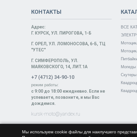
КОНТАКТЫ
КАТА
Адрес:
ВСЕ КА
Г. КУРСК, УЛ. ПИРОГОВА, 1-Б
ЭЛЕКТР
Мотоцик
Г. ОРЕЛ, УЛ. ЛОМОНОСОВА, 6-Б, ТЦ
"УТЕС"
Мотоцик
Питбайк
Г. СИМФЕРОПОЛЬ, УЛ.
МАЯКОВСКОГО, 14, ЛИТ.1А
Мопеды
Скутеры
+7 (4712) 34-90-10
Квадроц
режим работы:
Квадроц
c 9:00 до 18:00 ежедневно. Если не
успеваете, позвоните, и мы Вас
дождемся.
kursk-moto@yandex.ru
Мы используем cookie файлы для наилучшего представ
© «Курск-Мото» 2026. Магазин мототехники в Кур