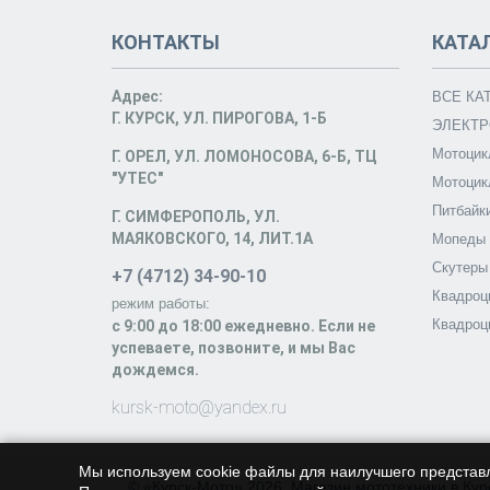
КОНТАКТЫ
КАТА
Адрес:
ВСЕ КА
Г. КУРСК, УЛ. ПИРОГОВА, 1-Б
ЭЛЕКТР
Мотоцик
Г. ОРЕЛ, УЛ. ЛОМОНОСОВА, 6-Б, ТЦ
"УТЕС"
Мотоцик
Питбайк
Г. СИМФЕРОПОЛЬ, УЛ.
МАЯКОВСКОГО, 14, ЛИТ.1А
Мопеды
Скутеры
+7 (4712) 34-90-10
Квадроц
режим работы:
Квадроц
c 9:00 до 18:00 ежедневно. Если не
успеваете, позвоните, и мы Вас
дождемся.
kursk-moto@yandex.ru
Мы используем cookie файлы для наилучшего представ
© «Курск-Мото» 2026. Магазин мототехники в Кур