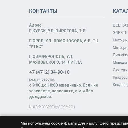
КОНТАКТЫ
КАТА
Адрес:
ВСЕ КА
Г. КУРСК, УЛ. ПИРОГОВА, 1-Б
ЭЛЕКТР
Мотоцик
Г. ОРЕЛ, УЛ. ЛОМОНОСОВА, 6-Б, ТЦ
"УТЕС"
Мотоцик
Питбайк
Г. СИМФЕРОПОЛЬ, УЛ.
МАЯКОВСКОГО, 14, ЛИТ.1А
Мопеды
Скутеры
+7 (4712) 34-90-10
Квадроц
режим работы:
Квадроц
c 9:00 до 18:00 ежедневно. Если не
успеваете, позвоните, и мы Вас
дождемся.
kursk-moto@yandex.ru
Мы используем cookie файлы для наилучшего представ
© «Курск-Мото» 2026. Магазин мототехники в Кур