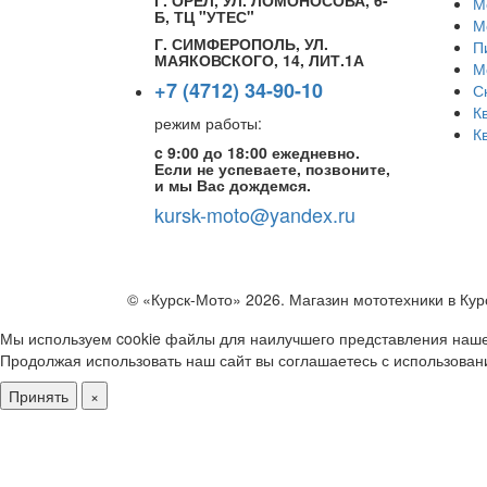
Г. ОРЕЛ, УЛ. ЛОМОНОСОВА, 6-
М
Б, ТЦ "УТЕС"
М
Г. СИМФЕРОПОЛЬ, УЛ.
П
МАЯКОВСКОГО, 14, ЛИТ.1А
М
+7 (4712) 34-90-10
С
К
режим работы:
К
c 9:00 до 18:00 ежедневно.
Если не успеваете, позвоните,
и мы Вас дождемся.
kursk-moto@yandex.ru
© «Курск-Мото» 2026. Магазин мототехники в Кур
Мы используем cookie файлы для наилучшего представления наше
Продолжая использовать наш сайт вы соглашаетесь с использован
Принять
×