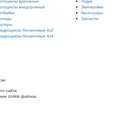
отоциклы дорожные
Лодки
отоциклы внедорожные
Экипировка
итбайки
Аксессуары
опеды
Запчасти
кутеры
вадроциклы бензиновые 4х2
вадроциклы бензиновые 4х4
ске
го сайта.
ием cookie файлов.