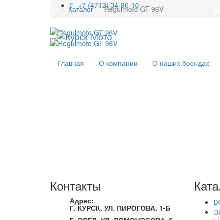
+7 (4712) 34-90-10
Каталог
Regulmoto GT 96V
В
Главная
О компании
О наших брендах
Контакты
Ката
Адрес:
В
Г. КУРСК, УЛ. ПИРОГОВА, 1-Б
Э