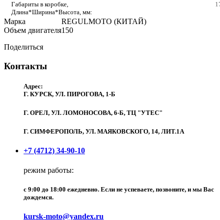
Габариты в коробке,
1
Длина*Ширина*Высота, мм:
Марка
REGULMOTO (КИТАЙ)
Объем двигателя
150
Поделиться
Контакты
Адрес:
Г. КУРСК, УЛ. ПИРОГОВА, 1-Б
Г. ОРЕЛ, УЛ. ЛОМОНОСОВА, 6-Б, ТЦ "УТЕС"
Г. СИМФЕРОПОЛЬ, УЛ. МАЯКОВСКОГО, 14, ЛИТ.1А
+7 (4712) 34-90-10
режим работы:
c 9:00 до 18:00 ежедневно. Если не успеваете, позвоните, и мы Вас
дождемся.
kursk-moto@yandex.ru