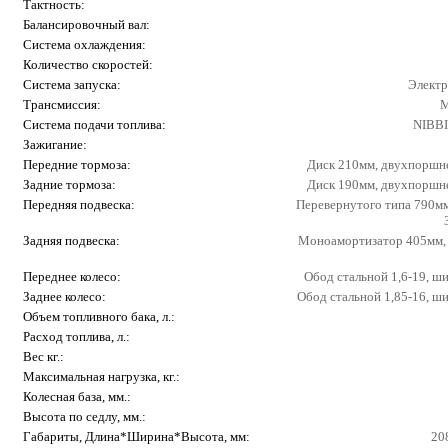
Тактность:
Балансировочный вал:
Система охлаждения:
Количество скоростей:
Система запуска:
Электр
Трансмиссия:
М
Система подачи топлива:
NIBBI
Зажигание:
Передние тормоза:
Диск 210мм, двухпоршн
Задние тормоза:
Диск 190мм, двухпоршн
Передняя подвеска:
Перевернутого типа 790мм
Задняя подвеска:
Моноамортизатор 405мм, 
Переднее колесо:
Обод стальной 1,6-19, ш
Заднее колесо:
Обод стальной 1,85-16, ш
Объем топливного бака, л.:
Расход топлива, л.:
Вес кг.:
Максимальная нагрузка, кг.:
Колесная база, мм.:
Высота по седлу, мм.:
Габариты, Длина*Ширина*Высота, мм:
20