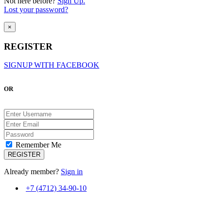
Not here before?
Sign Up.
Lost your password?
×
REGISTER
SIGNUP WITH FACEBOOK
OR
Remember Me
Already member?
Sign in
+7 (4712) 34-90-10