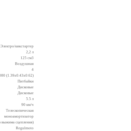
Электро/кикстартер
2,2 л
125 см3
Воздушная
4
80 (1.39x0.43x0.62)
Питбайки
Дисковые
Дисковые
5.5 л
90 км/ч
Телескопическая
моноамортизатор
з выжима сцепления)
Regulmoto