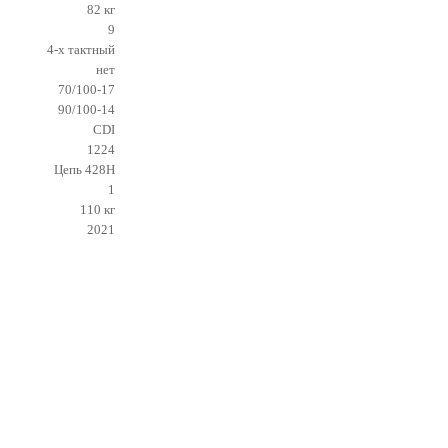
82 кг
9
4-x тактный
нет
70/100-17
90/100-14
CDI
1224
Цепь 428Н
1
110 кг
2021