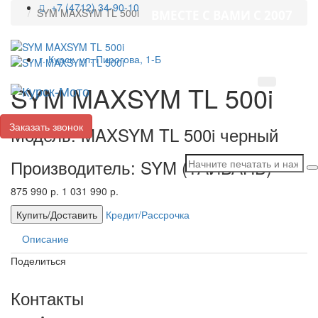
+7 (4712) 34-90-10
SYM MAXSYM TL 500i
ВМЕСТЕ С ВАМИ С 2007
ГОДА!
г. Курск, ул. Пирогова, 1-Б
SYM MAXSYM TL 500i
Toggl
navig
Заказать звонок
Модель: MAXSYM TL 500i черный
Производитель: SYM (ТАЙВАНЬ)
875 990 р.
1 031 990 р.
Купить/Доставить
Кредит/Рассрочка
Описание
Поделиться
Контакты