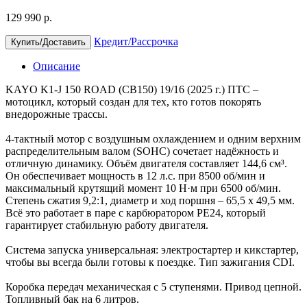
129 990 р.
Кредит/Рассрочка
Купить/Доставить
Описание
KAYO K1-J 150 ROAD (CB150) 19/16 (2025 г.) ПТС –
мотоцикл, который создан для тех, кто готов покорять
внедорожные трассы.
4-тактный мотор с воздушным охлаждением и одним верхним
распределительным валом (SOHC) сочетает надёжность и
отличную динамику. Объём двигателя составляет 144,6 см³.
Он обеспечивает мощность в 12 л.с. при 8500 об/мин и
максимальный крутящий момент 10 Н·м при 6500 об/мин.
Степень сжатия 9,2:1, диаметр и ход поршня – 65,5 x 49,5 мм.
Всё это работает в паре с карбюратором PE24, который
гарантирует стабильную работу двигателя.
Система запуска универсальная: электростартер и кикстартер,
чтобы вы всегда были готовы к поездке. Тип зажигания CDI.
Коробка передач механическая с 5 ступенями. Привод цепной.
Топливный бак на 6 литров.