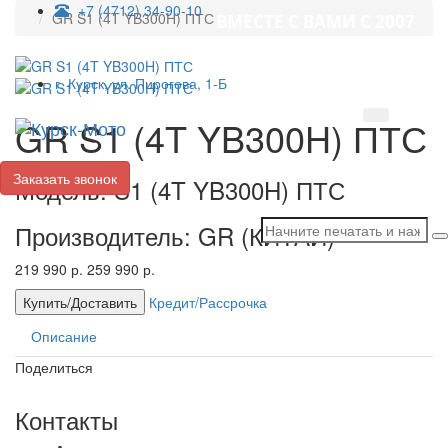
+7 (4712) 34-90-10
GR S1 (4T YB300H) ПТС
ВМЕСТЕ С ВАМИ С 2007
ГОДА!
г. Курск, ул. Пирогова, 1-Б
GR S1 (4T YB300H) ПТС
Toggl
navig
Заказать звонок
Модель: S1 (4T YB300H) ПТС
Производитель: GR (КИТАЙ)
219 990 р.
259 990 р.
Купить/Доставить
Кредит/Рассрочка
Описание
Поделиться
Контакты