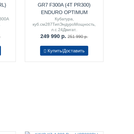
RL)
GR7 F300A (4T PR300)
M
ENDURO OPTIMUM
300A
Кубатура,
.
куб.см287ТипЭндуроМощность,
л.с.24Двигат..
249 990 р.
.
251 990 р.
Купить/Доставить