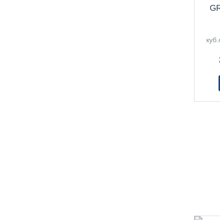
GR
куб