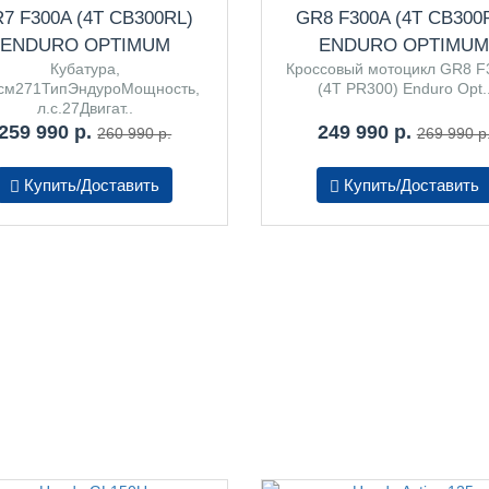
7 F300A (4T CB300RL)
GR8 F300A (4T CB300
ENDURO OPTIMUM
ENDURO OPTIMU
Кубатура,
Кроссовый мотоцикл GR8 F
.см271ТипЭндуроМощность,
(4T PR300) Enduro Opt.
л.с.27Двигат..
259 990 р.
249 990 р.
260 990 р.
269 990 р
Купить/Доставить
Купить/Доставить