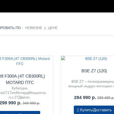
РОВАТЬ ПО :
НОВИЗНЕ
|
ЦЕНЕ
BSE Z7 (120)
8 F300A (4T CB300RL)
BSE Z7 – полноразмерн
MOTARD ПТС
мощный эндуро мотоцикл с
Кубатура,
.см271ТипМотардМощность,
284 990 р.
л.с.27Двигат..
289 490 р
299 990 р.
349 990 р.
Купить/Доставить