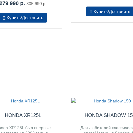
279 990 р.
305 990 р.
Купить/Доставить
Купить/Доставить
HONDA XR125L
HONDA SHADOW 15
onda XR125L был впервые
Для любителей классическ
едставлен в 2003 году д..
стиляМотоцикл Shadow 1