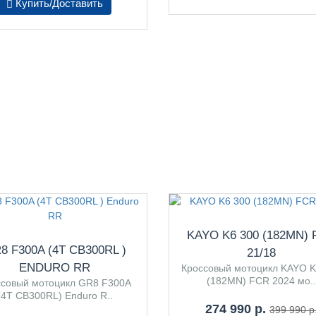
Купить/Доставить
KAYO K6 300 (182MN)
8 F300A (4T CB300RL )
21/18
ENDURO RR
Кроссовый мотоцикл KAYO K
(182MN) FCR 2024 мо..
ссовый мотоцикл GR8 F300A
(4T CB300RL) Enduro R..
274 990 р.
399 990 р