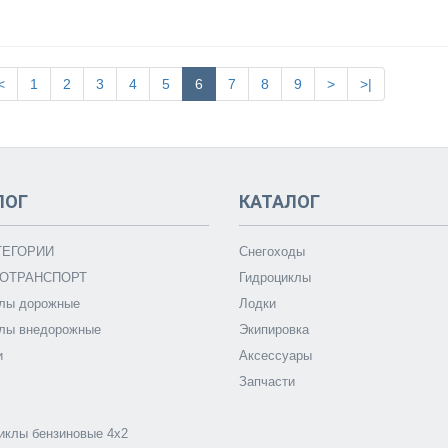
<
1
2
3
4
5
6
7
8
9
>
>|
ЛОГ
КАТАЛОГ
ТЕГОРИИ
Снегоходы
ОТРАНСПОРТ
Гидроциклы
лы дорожные
Лодки
лы внедорожные
Экипировка
и
Аксессуары
Запчасти
иклы бензиновые 4х2