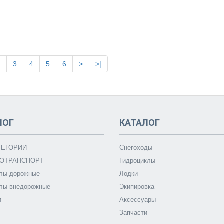
2
3
4
5
6
>
>|
ЛОГ
КАТАЛОГ
ТЕГОРИИ
Снегоходы
ОТРАНСПОРТ
Гидроциклы
лы дорожные
Лодки
лы внедорожные
Экипировка
и
Аксессуары
Запчасти